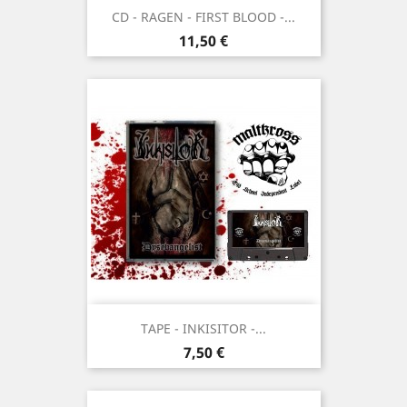
CD - RAGEN - FIRST BLOOD -...
Prix
11,50 €
TAPE - INKISITOR -...
Prix
7,50 €