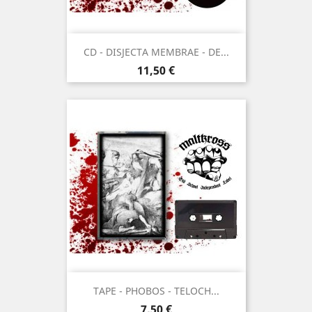
CD - DISJECTA MEMBRAE - DE...
Prix
11,50 €
TAPE - PHOBOS - TELOCH...
Prix
7,50 €