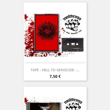
TAPE - HELL TO GENOCIDE -...
Prix
7,50 €