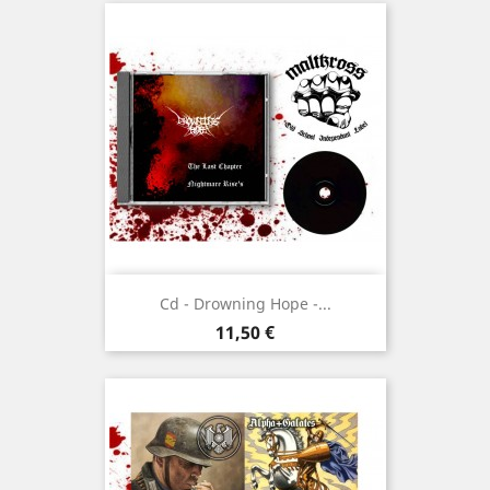
Cd - Drowning Hope -...
Prix
11,50 €