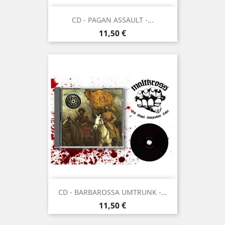
CD - PAGAN ASSAULT -...
Prix
11,50 €
CD - BARBAROSSA UMTRUNK -...
Prix
11,50 €