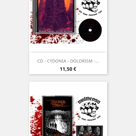
CD - CYDONIA - DOLORISM -...
Prix
11,50 €