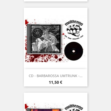
CD - BARBAROSSA UMTRUNK -...
Prix
11,50 €