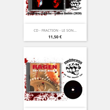
CD - FRACTION - LE SON...
Prix
11,50 €