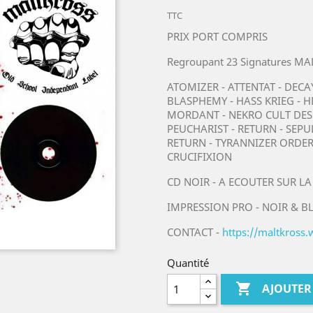
TTC
PRIX PORT COMPRIS
Regroupant 23 Signatures M
ATOMIZER - ATTENTAT - DECA
BLASPHEMY - HASS KRIEG - 
MORDANT - NEKRO CULT DESE
PEUCHARIST - RETURN - SEPU
RETURN - TYRANNIZER ORDE
CRUCIFIXION
CD NOIR - A ECOUTER SUR LA
IMPRESSION PRO - NOIR & B
CONTACT -
https://maltkross
Quantité

AJOUTER